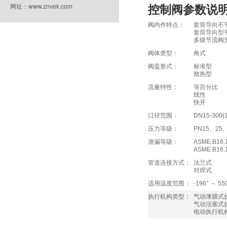
网址：www.znvek.com
控制阀参数说
阀内件特点：
套筒导向不
套筒导向型
多级节流阀
阀体类型：
角式
阀盖形式：
标准型
散热型
流量特性：
等百分比
线性
快开
口径范围：
DN15-300(1/
压力等级：
PN15、25、
泄漏等级：
ASME B1
ASME B1
管道连接方式：
法兰式
对焊式
适用温度范围：
-196° ～ 55
执行机构类型：
气动薄膜式
气动活塞式
电动执行机