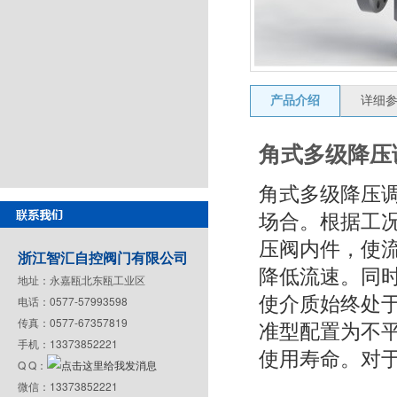
产品介绍
详细
角式多级降压
角式多级降压
场合。根据工
压阀内件，使
浙江智汇自控阀门有限公司
降低流速。同
地址：永嘉瓯北东瓯工业区
使介质始终处
电话：0577-57993598
传真：0577-67357819
准型配置为不
手机：13373852221
使用寿命。对
Q Q：
微信：13373852221